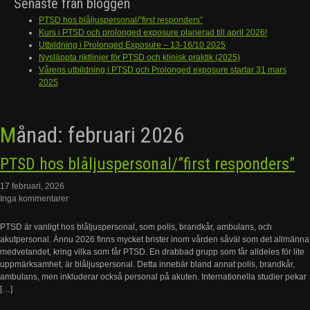
Senaste från bloggen
PTSD hos blåljuspersonal/”first responders”
Kurs i PTSD och prolonged exposure planerad till april 2026!
Utbildning i Prolonged Exposure – 13-16/10 2025
Nysläppta riktlinjer för PTSD och klinisk praktik (2025)
Vårens utbildning i PTSD och Prolonged exposure startar 31 mars
2025
Månad:
februari 2026
PTSD hos blåljuspersonal/”first responders”
17 februari, 2026
Inga kommentarer
PTSD är vanligt hos blåljuspersonal, som polis, brandkår, ambulans, och
akutpersonal. Ännu 2026 finns mycket brister inom vården såväl som det allmänna
medvetandet, kring vilka som får PTSD. En drabbad grupp som får alldeles för lite
uppmärksamhet, är blåljuspersonal. Detta innebär bland annat polis, brandkår,
ambulans, men inkluderar också personal på akuten. Internationella studier pekar
[…]