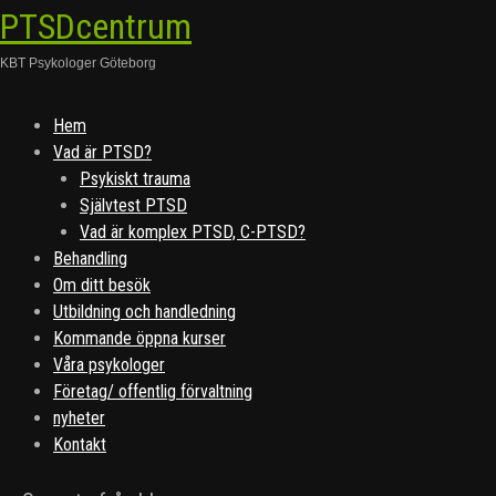
PTSDcentrum
KBT Psykologer Göteborg
Skip
Hem
to
Vad är PTSD?
content
Psykiskt trauma
Självtest PTSD
Vad är komplex PTSD, C-PTSD?
Behandling
Om ditt besök
Utbildning och handledning
Kommande öppna kurser
Våra psykologer
Företag/ offentlig förvaltning
nyheter
Kontakt