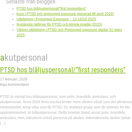
Senaste från bloggen
PTSD hos blåljuspersonal/”first responders”
Kurs i PTSD och prolonged exposure planerad till april 2026!
Utbildning i Prolonged Exposure – 13-16/10 2025
Nysläppta riktlinjer för PTSD och klinisk praktik (2025)
Vårens utbildning i PTSD och Prolonged exposure startar 31 mars
2025
akutpersonal
PTSD hos blåljuspersonal/”first responders”
17 februari, 2026
Inga kommentarer
PTSD är vanligt hos blåljuspersonal, som polis, brandkår, ambulans, och
akutpersonal. Ännu 2026 finns mycket brister inom vården såväl som det allmänna
medvetandet, kring vilka som får PTSD. En drabbad grupp som får alldeles för lite
uppmärksamhet, är blåljuspersonal. Detta innebär bland annat polis, brandkår,
ambulans, men inkluderar också personal på akuten. Internationella studier pekar
[…]