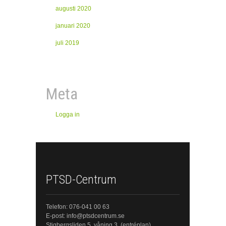
augusti 2020
januari 2020
juli 2019
Meta
Logga in
PTSD-Centrum
Telefon: 076-041 00 63
E-post: info@ptsdcentrum.se
Stigbergsliden 5, våning 3, (entréplan)