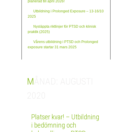
planerad till april 2026!
VÅRA PSYKOLOGER
Utbildning i Prolonged Exposure – 13-16/10
2025
FÖRETAG/ OFFENTLIG FÖRVALTNING
Nysläppta riktlinjer för PTSD och klinisk
NYHETER
praktik (2025)
KONTAKT
Vårens utbildning i PTSD och Prolonged
exposure startar 31 mars 2025
MÅNAD:
AUGUSTI
2020
Platser kvar! – Utbildning
i bedömning och