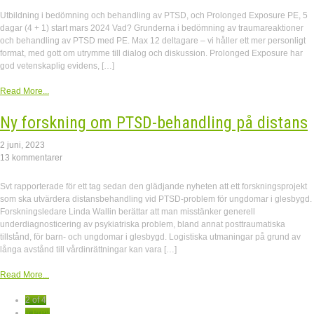
Utbildning i bedömning och behandling av PTSD, och Prolonged Exposure PE, 5
dagar (4 + 1) start mars 2024 Vad? Grunderna i bedömning av traumareaktioner
och behandling av PTSD med PE. Max 12 deltagare – vi håller ett mer personligt
format, med gott om utrymme till dialog och diskussion. Prolonged Exposure har
god vetenskaplig evidens, […]
Read More...
Ny forskning om PTSD-behandling på distans
2 juni, 2023
13 kommentarer
Svt rapporterade för ett tag sedan den glädjande nyheten att ett forskningsprojekt
som ska utvärdera distansbehandling vid PTSD-problem för ungdomar i glesbygd.
Forskningsledare Linda Wallin berättar att man misstänker generell
underdiagnosticering av psykiatriska problem, bland annat posttraumatiska
tillstånd, för barn- och ungdomar i glesbygd. Logistiska utmaningar på grund av
långa avstånd till vårdinrättningar kan vara […]
Read More...
2 of 4
« Prev