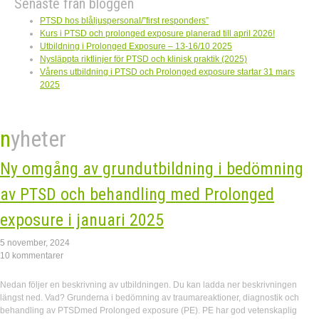
Senaste från bloggen
PTSD hos blåljuspersonal/”first responders”
Kurs i PTSD och prolonged exposure planerad till april 2026!
Utbildning i Prolonged Exposure – 13-16/10 2025
Nysläppta riktlinjer för PTSD och klinisk praktik (2025)
Vårens utbildning i PTSD och Prolonged exposure startar 31 mars
2025
nyheter
Ny omgång av grundutbildning i bedömning
av PTSD och behandling med Prolonged
exposure i januari 2025
5 november, 2024
10 kommentarer
Nedan följer en beskrivning av utbildningen. Du kan ladda ner beskrivningen
längst ned. Vad? Grunderna i bedömning av traumareaktioner, diagnostik och
behandling av PTSDmed Prolonged exposure (PE). PE har god vetenskaplig