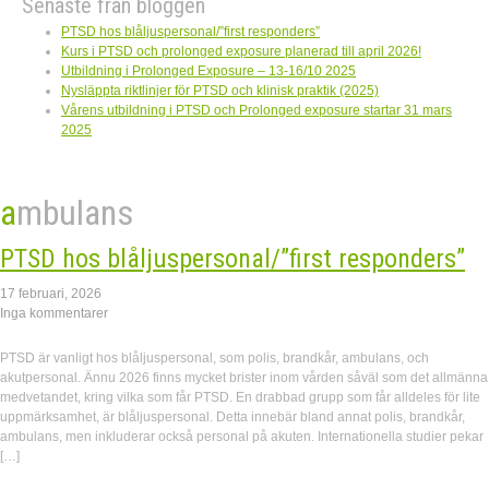
Senaste från bloggen
PTSD hos blåljuspersonal/”first responders”
Kurs i PTSD och prolonged exposure planerad till april 2026!
Utbildning i Prolonged Exposure – 13-16/10 2025
Nysläppta riktlinjer för PTSD och klinisk praktik (2025)
Vårens utbildning i PTSD och Prolonged exposure startar 31 mars
2025
ambulans
PTSD hos blåljuspersonal/”first responders”
17 februari, 2026
Inga kommentarer
PTSD är vanligt hos blåljuspersonal, som polis, brandkår, ambulans, och
akutpersonal. Ännu 2026 finns mycket brister inom vården såväl som det allmänna
medvetandet, kring vilka som får PTSD. En drabbad grupp som får alldeles för lite
uppmärksamhet, är blåljuspersonal. Detta innebär bland annat polis, brandkår,
ambulans, men inkluderar också personal på akuten. Internationella studier pekar
[…]