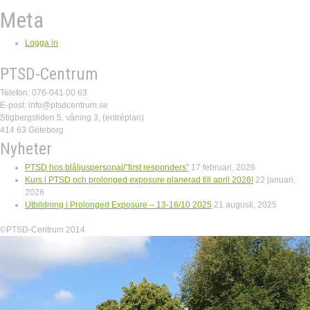
Meta
Logga in
PTSD-Centrum
Telefon: 076-041 00 63
E-post: info@ptsdcentrum.se
Stigbergsliden 5, våning 3, (entréplan)
414 63 Göteborg
Nyheter
PTSD hos blåljuspersonal/”first responders”
17 februari, 2026
Kurs i PTSD och prolonged exposure planerad till april 2026!
22 januari,
2026
Utbildning i Prolonged Exposure – 13-16/10 2025
21 augusti, 2025
©PTSD-Centrum 2014