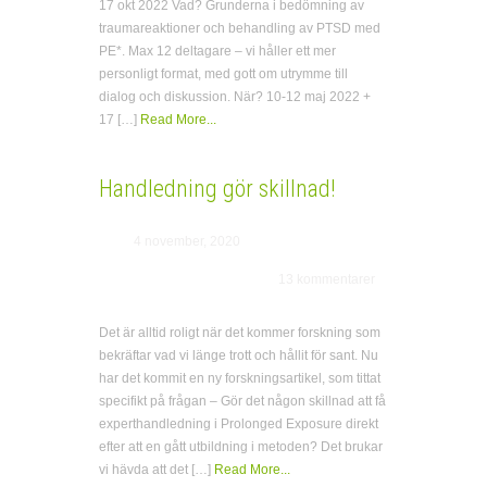
17 okt 2022 Vad? Grunderna i bedömning av
traumareaktioner och behandling av PTSD med
PE*. Max 12 deltagare – vi håller ett mer
personligt format, med gott om utrymme till
dialog och diskussion. När? 10-12 maj 2022 +
17 […]
Read More...
Handledning gör skillnad!
4 november, 2020
13 kommentarer
Det är alltid roligt när det kommer forskning som
bekräftar vad vi länge trott och hållit för sant. Nu
har det kommit en ny forskningsartikel, som tittat
specifikt på frågan – Gör det någon skillnad att få
experthandledning i Prolonged Exposure direkt
efter att en gått utbildning i metoden? Det brukar
vi hävda att det […]
Read More...