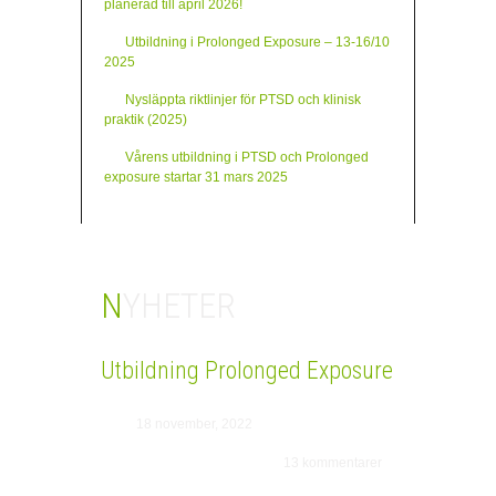
planerad till april 2026!
VÅRA PSYKOLOGER
Utbildning i Prolonged Exposure – 13-16/10
2025
FÖRETAG/ OFFENTLIG FÖRVALTNING
Nysläppta riktlinjer för PTSD och klinisk
NYHETER
praktik (2025)
KONTAKT
Vårens utbildning i PTSD och Prolonged
exposure startar 31 mars 2025
NYHETER
Utbildning Prolonged Exposure
18 november, 2022
13 kommentarer