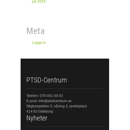
juli 2019
Meta
Logga in
PTSD-Centrum
Telefon: 076-041 00 63
E-post: info@ptsdcentrum.se
Stigbergsliden 5, våning 3, (entréplan)
414 63 Göteborg
Nyheter