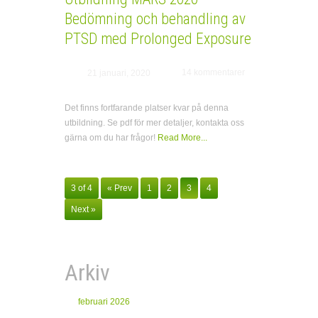
Bedömning och behandling av
PTSD med Prolonged Exposure
14 kommentarer
21 januari, 2020
Det finns fortfarande platser kvar på denna
utbildning. Se pdf för mer detaljer, kontakta oss
gärna om du har frågor!
Read More...
3 of 4
« Prev
1
2
3
4
Next »
Arkiv
februari 2026