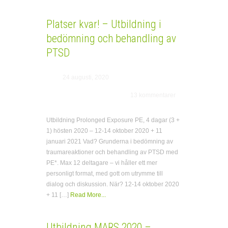
Platser kvar! – Utbildning i
bedömning och behandling av
PTSD
24 augusti, 2020
13 kommentarer
Utbildning Prolonged Exposure PE, 4 dagar (3 +
1) hösten 2020 – 12-14 oktober 2020 + 11
januari 2021 Vad? Grunderna i bedömning av
traumareaktioner och behandling av PTSD med
PE*. Max 12 deltagare – vi håller ett mer
personligt format, med gott om utrymme till
dialog och diskussion. När? 12-14 oktober 2020
+ 11 […]
Read More...
Utbildning MARS 2020 –